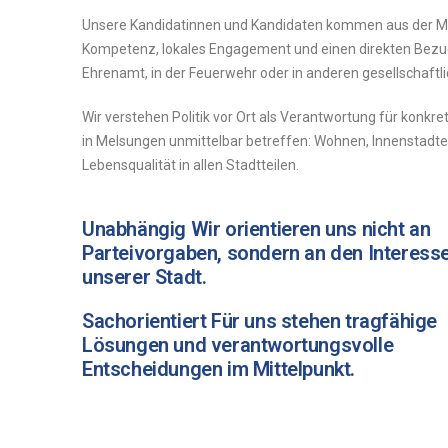
Unsere
Kandidatinnen
und
Kandidaten
kommen
aus
der
M
Kompetenz,
lokales
Engagement
und
einen
direkten
Bez
Ehrenamt,
in
der
Feuerwehr
oder
in
anderen
gesellschaftl
Wir
verstehen
Politik
vor
Ort
als
Verantwortung
für
konkre
in
Melsungen
unmittelbar
betreffen:
Wohnen,
Innenstadte
Lebensqualität
in
allen
Stadtteilen.
Unabhängig Wir orientieren uns nicht an
Parteivorgaben, sondern an den Interess
unserer Stadt.
Sachorientiert Für uns stehen tragfähige
Lösungen und verantwortungsvolle
Entscheidungen im Mittelpunkt.