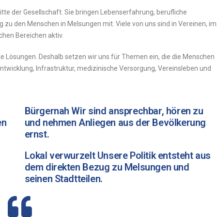
itte
der
Gesellschaft.
Sie
bringen
Lebenserfahrung,
berufliche
ug
zu
den
Menschen
in
Melsungen
mit.
Viele
von
uns
sind
in
Vereinen,
im
ichen
Bereichen
aktiv.
te
Lösungen.
Deshalb
setzen
wir
uns
für
Themen
ein,
die
die
Menschen
ntwicklung,
Infrastruktur,
medizinische
Versorgung,
Vereinsleben
und
Bürgernah Wir sind ansprechbar, hören zu
en
und nehmen Anliegen aus der Bevölkerung
ernst.
Lokal verwurzelt Unsere Politik entsteht aus
dem direkten Bezug zu Melsungen und
seinen Stadtteilen.